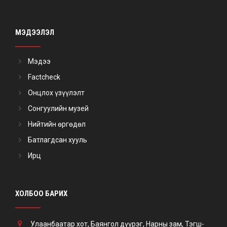
МЭДЭЭЛЭЛ
Мэдээ
Factcheck
Онцлох үзүүлэлт
Сонгуулийн музей
Нийтийн өргөдөл
Батлагдсан хууль
Ирц
ХОЛБОО БАРИХ
Улаанбаатар хот, Баянгол дүүрэг, Нарны зам, Тэгш-