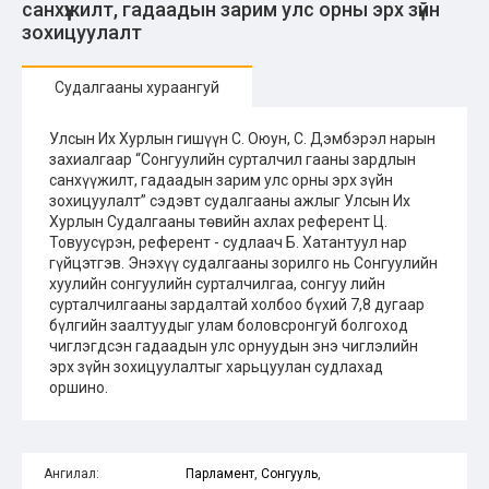
санхүүжилт, гадаадын зарим улс орны эрх зүйн
зохицуулалт
Судалгааны хураангуй
Улсын Их Хурлын гишүүн С. Оюун, С. Дэмбэрэл нарын
захиалгаар “Сонгуулийн сурталчил гааны зардлын
санхүүжилт, гадаадын зарим улс орны эрх зүйн
зохицуулалт” сэдэвт судалгааны ажлыг Улсын Их
Хурлын Судалгааны төвийн ахлах референт Ц.
Товуусүрэн, референт - судлаач Б. Хатантуул нар
гүйцэтгэв. Энэхүү судалгааны зорилго нь Сонгуулийн
хуулийн сонгуулийн сурталчилгаа, сонгуу лийн
сурталчилгааны зардалтай холбоо бүхий 7,8 дугаар
бүлгийн заалтуудыг улам боловсронгуй болгоход
чиглэгдсэн гадаадын улс орнуудын энэ чиглэлийн
эрх зүйн зохицуулалтыг харьцуулан судлахад
оршино.
Ангилал:
Парламент
,
Сонгууль
,