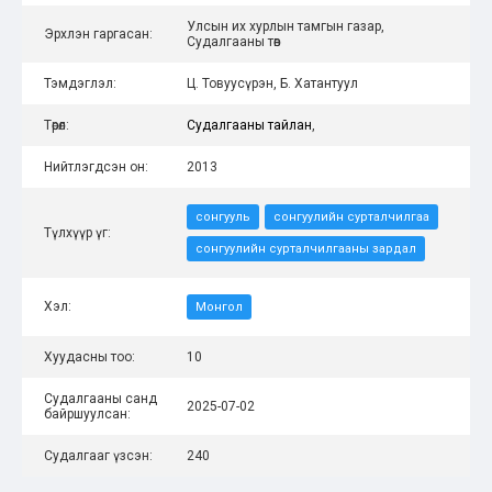
Улсын их хурлын тамгын газар,
Эрхлэн гаргасан:
Судалгааны төв
Тэмдэглэл:
Ц. Товуусүрэн, Б. Хатантуул
Төрөл:
Судалгааны тайлан
,
Нийтлэгдсэн он:
2013
сонгууль
сонгуулийн сурталчилгаа
Түлхүүр үг:
сонгуулийн сурталчилгааны зардал
Хэл:
Монгол
Хуудасны тоо:
10
Судалгааны санд
2025-07-02
байршуулсан:
Судалгааг үзсэн:
240