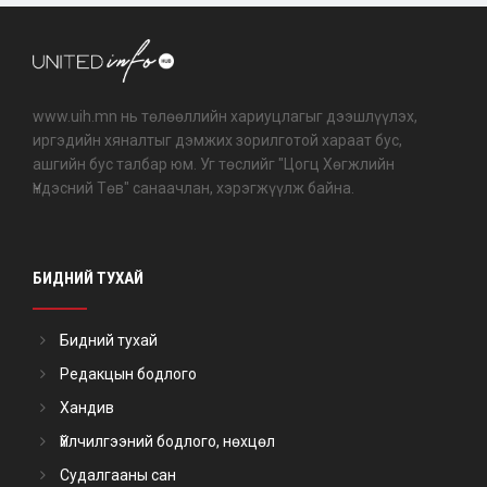
www.uih.mn нь төлөөллийн хариуцлагыг дээшлүүлэх,
иргэдийн хяналтыг дэмжих зорилготой хараат бус,
ашгийн бус талбар юм. Уг төслийг "Цогц Хөгжлийн
Үндэсний Төв" санаачлан, хэрэгжүүлж байна.
БИДНИЙ ТУХАЙ
Бидний тухай
Редакцын бодлого
Хандив
Үйлчилгээний бодлого, нөхцөл
Судалгааны сан