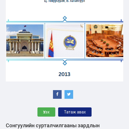
Үзэх
Татаж авах
Сонгуулийн сурталчилгааны зардлын