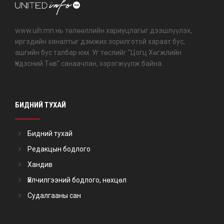
www.uih.mn нь төлөөллийн хариуцлагыг дээшлүүлэх,
иргэдийн хяналтыг дэмжих зорилготой хараат бус,
ашгийн бус талбар юм. Уг төслийг "Цогц Хөгжлийн
Үндэсний Төв" санаачлан, хэрэгжүүлж байна.
БИДНИЙ ТУХАЙ
Бидний тухай
Редакцын бодлого
Хандив
Үйлчилгээний бодлого, нөхцөл
Судалгааны сан