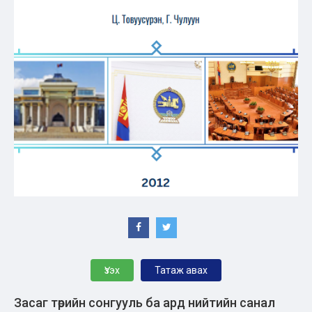
Үзэх
Татаж авах
Засаг төрийн сонгууль ба ард нийтийн санал