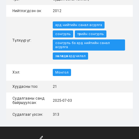
Нийтлэгдсэн он:
2012
ард нийтийн санал асуулга
сонгууль
төрийн сонгууль
Түлхүүр үг:
сонгууль ба ард нийтийн санал
асуулга
зөвлөлдөх ардчилал
Хэл:
Монгол
Хуудасны тоо:
21
Судалгааны санд
2025-07-03
байршуулсан:
Судалгааг үзсэн:
313