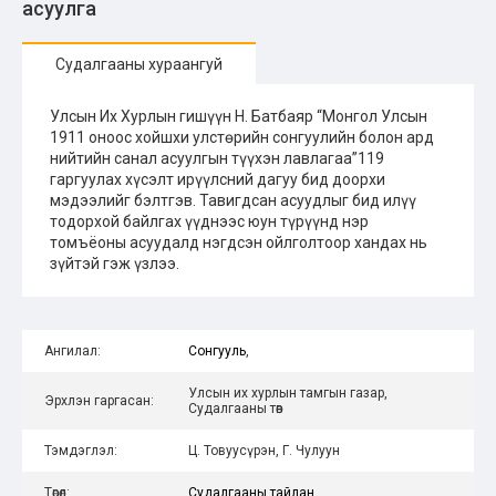
асуулга
Судалгааны хураангуй
Улсын Их Хурлын гишүүн Н. Батбаяр “Монгол Улсын
1911 оноос хойшхи улстөрийн сонгуулийн болон ард
нийтийн санал асуулгын түүхэн лавлагаа”119
гаргуулах хүсэлт ирүүлсний дагуу бид доорхи
мэдээлийг бэлтгэв. Тавигдсан асуудлыг бид илүү
тодорхой байлгах үүднээс юун түрүүнд нэр
томъёоны асуудалд нэгдсэн ойлголтоор хандах нь
зүйтэй гэж үзлээ.
Ангилал:
Сонгууль
,
Улсын их хурлын тамгын газар,
Эрхлэн гаргасан:
Судалгааны төв
Тэмдэглэл:
Ц. Товуусүрэн, Г. Чулуун
Төрөл:
Судалгааны тайлан
,