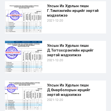
Улсын Их Хурлын гишүүн
Г.Тэмүүлэнгийн ирцийг зөрүүтэй
мэдээлжээ
2021-12-20
Улсын Их Хурлын гишүүн
Д.Тогтохсүрэнгийн ирцийг
зөрүүтэй мэдээлжээ
2021-12-20
Улсын Их Хурлын гишүүн
Д.Өнөрболорын ирцийг
зөрүүтэй мэдээлжээ
2021-12-20