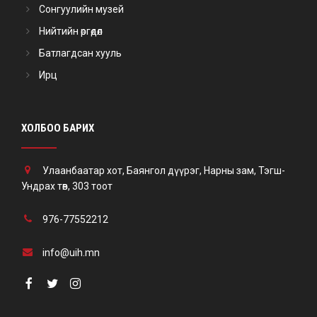
Сонгуулийн музей
Нийтийн өргөдөл
Батлагдсан хууль
Ирц
ХОЛБОО БАРИХ
Улаанбаатар хот, Баянгол дүүрэг, Нарны зам, Тэгш-
Ундрах төв, 303 тоот
976-77552212
info@uih.mn