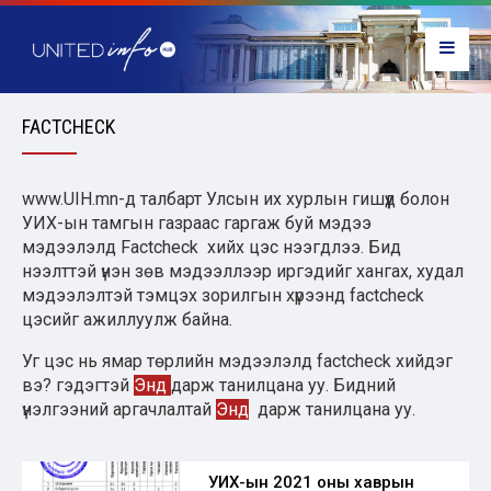
FACTCHECK
www.UIH.mn-д талбарт Улсын их хурлын гишүүд болон
УИХ-ын тамгын газраас гаргаж буй мэдээ
мэдээлэлд Factcheck хийх цэс нээгдлээ. Бид
нээлттэй үнэн зөв мэдээллээр иргэдийг хангах, худал
мэдээлэлтэй тэмцэх зорилгын хүрээнд factcheck
цэсийг ажиллуулж байна.
Уг цэс нь ямар төрлийн мэдээлэлд factcheck хийдэг
вэ? гэдэгтэй
Энд
дарж танилцана уу. Бидний
үнэлгээний аргачлалтай
Энд
дарж танилцана уу.
УИХ-ын 2021 оны хаврын