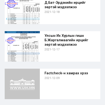
Д.Бат-Эрдэнийн ирцийг
зөрүүтэй мэдээлжээ
2021-12-18
Улсын Их Хурлын гишүүн
Б.Жаргалмаагийн ирцийг
зөрүүтэй мэдээлжээ
2021-12-17
Factcheck-н хамрах хүрээ
2021-12-09