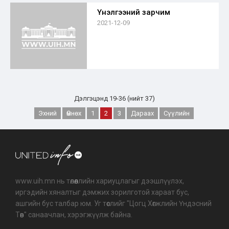
Үнэлгээний зарчим
2021-12-09
Дэлгэцэнд 19-36 (нийт 37)
Эхний
Өмнөх
1
2
3
Дараах
Сүүлийн
www.uih.mn нь төлөөллийн хариуцлагыг дээшлүүлэх,
иргэдийн хяналтыг дэмжих зорилготой хараат бус,
ашгийн бус талбар юм. Уг төслийг "Цогц Хөгжлийн Үндэсний
Төв" санаачлан, хэрэгжүүлж байна.