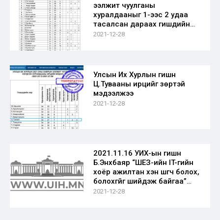
ээлжит чуулганы
хуралдааныг 1-ээс 2 удаа
тасалсан дараах гишүүдийн
ирцийг зөв мэдээлжээ
2021-12-28
Улсын Их Хурлын гишүүн
Ц.Тувааны ирцийг зөрүүтэй
мэдээлжээ
2021-12-28
2021.11.16 УИХ-ын гишүүн
Б.Энхбаяр “ШЕЗ-ийн IT-гийн
хоёр ажилтан хэн шүүгч болох,
болохгүйг шийдэж байгаа”
ТӨӨРӨГДҮҮЛСЭН МЭДЭЭЛЭЛ
2021-12-28