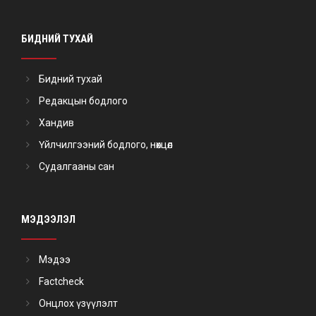
БИДНИЙ ТУХАЙ
Бидний тухай
Редакцын бодлого
Хандив
Үйлчилгээний бодлого, нөхцөл
Судалгааны сан
МЭДЭЭЛЭЛ
Мэдээ
Factcheck
Онцлох үзүүлэлт