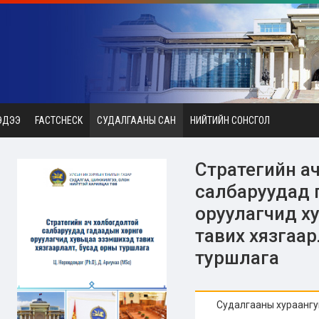
ЭДЭЭ
FACTCHECK
СУДАЛГААНЫ САН
НИЙТИЙН СОНСГОЛ
Стратегийн а
салбаруудад г
оруулагчид х
тавих хязгаар
туршлага
Судалгааны хураангу