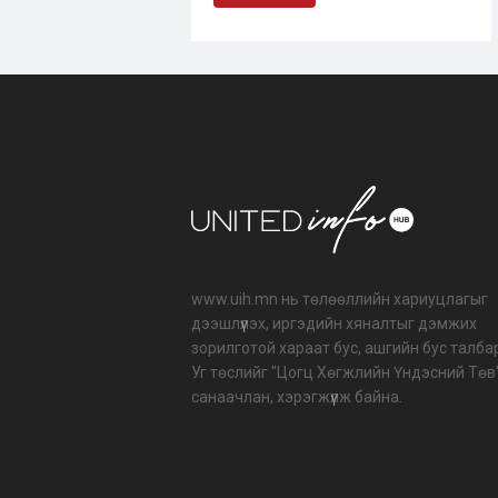
www.uih.mn нь төлөөллийн хариуцлагыг
дээшлүүлэх, иргэдийн хяналтыг дэмжих
зорилготой хараат бус, ашгийн бус талба
Уг төслийг "Цогц Хөгжлийн Үндэсний Төв
санаачлан, хэрэгжүүлж байна.