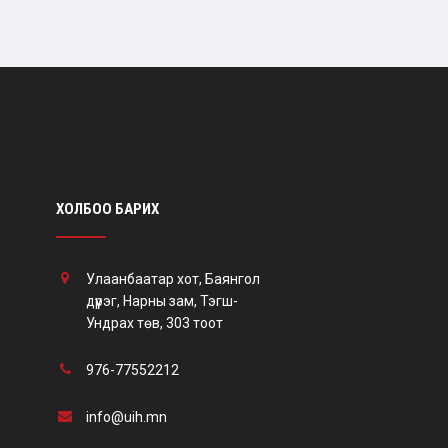
ХОЛБОО БАРИХ
Улаанбаатар хот, Баянгол
дүүрэг, Нарны зам, Тэгш-
Ундрах төв, 303 тоот
976-77552212
info@uih.mn