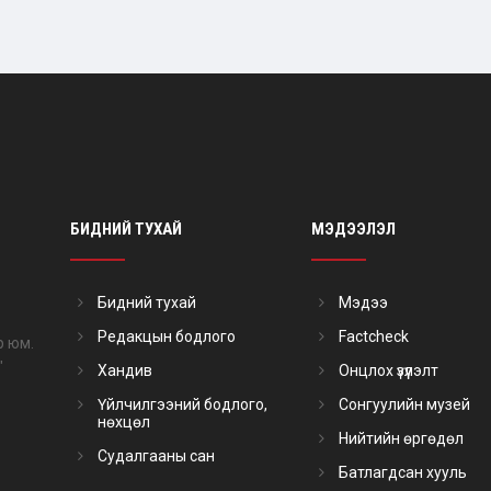
БИДНИЙ ТУХАЙ
МЭДЭЭЛЭЛ
Бидний тухай
Мэдээ
Редакцын бодлого
Factcheck
р юм.
"
Хандив
Онцлох үзүүлэлт
Үйлчилгээний бодлого,
Сонгуулийн музей
нөхцөл
Нийтийн өргөдөл
Судалгааны сан
Батлагдсан хууль