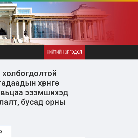
НИЙТИЙН ӨРГӨДӨЛ
ч холбогдолтой
адаадын хөрнгө
увьцаа эзэмшихэд
лалт, бусад орны
й