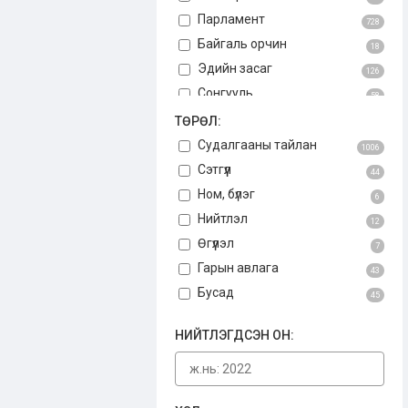
Парламент
728
Байгаль орчин
18
Эдийн засаг
126
Сонгууль
58
Авлига
ТӨРӨЛ:
75
Үндсэн хууль
Судалгааны тайлан
3
1006
Бусад
Сэтгүүл
34
44
Ном, бүлэг
6
Нийтлэл
12
Өгүүлэл
7
Гарын авлага
43
Бусад
45
НИЙТЛЭГДСЭН ОН: