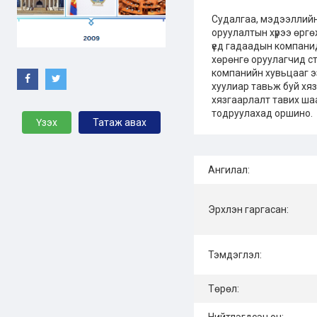
Судалгаа, мэдээллийн
оруулалтын хүрээ өрг
үед гадаадын компани
хөрөнгө оруулагчид с
компанийн хувьцааг 
хуулиар тавьж буй хяз
хязгаарлалт тавих ша
тодруулахад оршино.
Үзэх
Татаж авах
Ангилал:
Эрхлэн гаргасан:
Тэмдэглэл:
Төрөл: