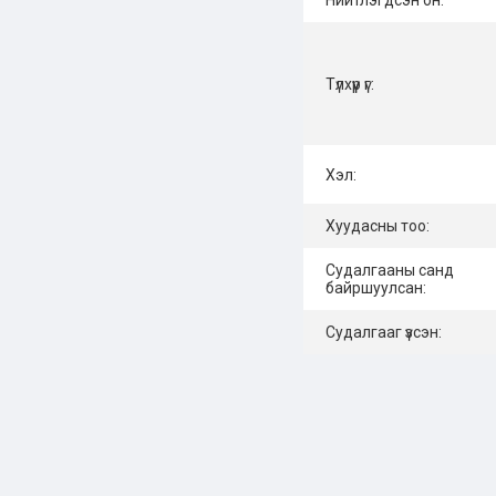
Нийтлэгдсэн он:
Түлхүүр үг:
Хэл:
Хуудасны тоо:
Судалгааны санд
байршуулсан:
Судалгааг үзсэн: