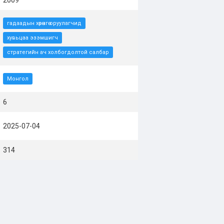
2009
гадаадын хөрөнгө оруулагчид
хувьцаа эзэмшигч
стратегийн ач холбогдолтой салбар
Монгол
6
2025-07-04
314