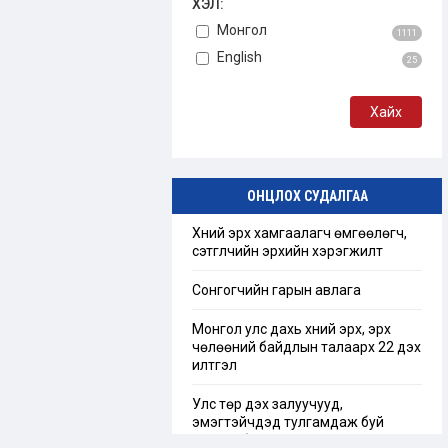
ХЭЛ:
Монгол
1111
English
25
ОНЦЛОХ СУДАЛГАА
Хүний эрх хамгаалагч өмгөөлөгч,
сэтгүүлчийн эрхийн хэрэгжилт
Сонгогчийн гарын авлага
Монгол улс дахь хүний эрх, эрх
чөлөөний байдлын талаарх 22 дэх
илтгэл
Улс төр дэх залуучууд,
эмэгтэйчүүдэд тулгамдаж буй
сорилт бэрхшээл