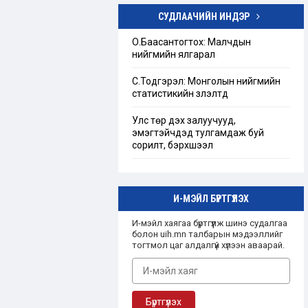
СУДЛААЧИЙН ИНДЭР
Төрийн бус байгууллагын тухай
хуулийг шинэчлэн найруулах
О.Баасантогтох: Малчдын
хэрэгцээ, шаардлагын тандан
нийгмийн ялгарал
судалгаа
С.Тодгэрэл: Монголын нийгмийн
“Ашгийн бус байгууллага”-ын
статистикийн үзүүлэлтүүд
талаарх Монгол улсын эрх зүйн
зохицуулалт
Улс төр дэх залуучууд,
эмэгтэйчүүдэд тулгамдаж буй
сорилт, бэрхшээл
И-МЭЙЛ БҮРТГҮҮЛЭХ
И-мэйл хаягаа бүртгүүлж шинэ судалгаа
болон uih.mn талбарын мэдээллийг
тогтмол цаг алдалгүй хүлээн аваарай.