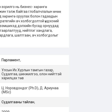
 зорилго нь бизнес- хөрөнгө
өжин тэлж байгаа глобалчлалын өнөө
д хөрөнгө оруулах болон гадаадын
тратегийн ач холбогдолтой үндэсний
эзэмшихэд дэлхийн бусад орнуудад
гаарлалтууд, нийтлэг хандлага,
ардлага, шалтгаан, ач холбогдолыг
Парламент
,
Улсын Их Хурлын тамгын газар,
Судалгаа, шинжилгээ, олон нийттэй
харилцах төв
Ц. Норовдондог (Ph.D), Д. Ариунаа
(MSc)
Судалгааны тайлан
,