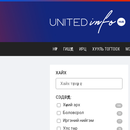
НҮҮР
ГИШҮҮД
ИРЦ
ХУУЛЬ ТОГТООХ
М
ХАЙХ
СЭДВҮҮД:
Хүний эрх
186
Боловсрол
53
Иргэний нийгэм
77
Улс төр
78