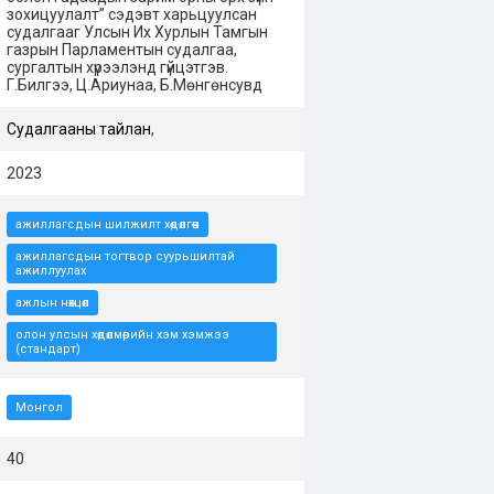
зохицуулалт” сэдэвт харьцуулсан
судалгааг Улсын Их Хурлын Тамгын
газрын Парламентын судалгаа,
сургалтын хүрээлэнд гүйцэтгэв.
Г.Билгээ, Ц.Ариунаа, Б.Мөнгөнсувд
Судалгааны тайлан
,
2023
ажиллагсдын шилжилт хөдөлгөөн
ажиллагсдын тогтвор суурьшилтай
ажиллуулах
ажлын нөхцөл
олон улсын хөдөлмөрийн хэм хэмжээ
(стандарт)
Монгол
40