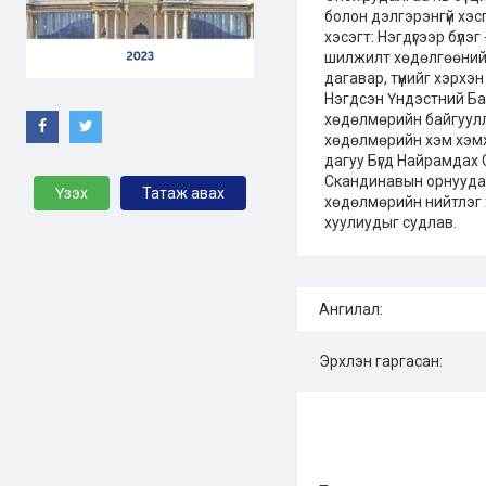
болон дэлгэрэнгүй хэс
хэсэгт: Нэгдүгээр бүлэ
шилжилт хөдөлгөөний т
дагавар, түүнийг хэрхэ
Нэгдсэн Үндэстний Ба
хөдөлмөрийн байгуулл
хөдөлмөрийн хэм хэмжэ
дагуу Бүгд Найрамдах 
Скандинавын орнууда
Үзэх
Татаж авах
хөдөлмөрийн нийтлэг 
хуулиудыг судлав.
Ангилал:
Эрхлэн гаргасан: