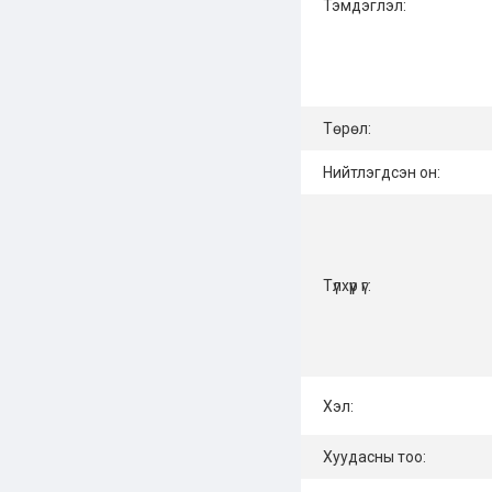
Тэмдэглэл:
Төрөл:
Нийтлэгдсэн он:
Түлхүүр үг:
Хэл:
Хуудасны тоо: