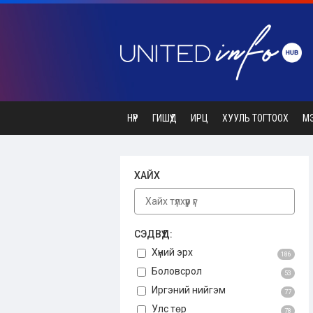
НҮҮР
ГИШҮҮД
ИРЦ
ХУУЛЬ ТОГТООХ
М
ХАЙХ
СЭДВҮҮД:
Хүний эрх
186
Боловсрол
53
Иргэний нийгэм
77
Улс төр
78