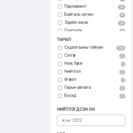
Парламент
728
Байгаль орчин
18
Эдийн засаг
126
Сонгууль
58
Авлига
ТӨРӨЛ:
75
Үндсэн хууль
Судалгааны тайлан
3
1006
Бусад
Сэтгүүл
34
44
Ном, бүлэг
6
Нийтлэл
12
Өгүүлэл
7
Гарын авлага
43
Бусад
45
НИЙТЛЭГДСЭН ОН: