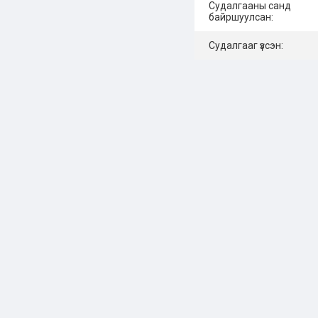
Судалгааны санд
байршуулсан:
Судалгааг үзсэн: