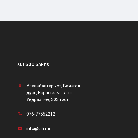
ХОЛБОО БАРИХ
Улаанбаатар хот, Баянгол
дүүрэг, Нарны зам, Тэгш-
Ундрах төв, 303 тоот
976-77552212
info@uih.mn