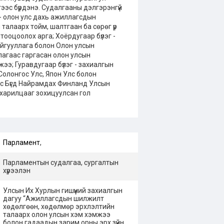
гээс бүрдэнэ. Судалгааны дэлгэрэнгүй
г - олон улс дахь ажиллагсдын
алаарх тойм, шалтгаан ба сөрөг үр
н тооцоолох арга; Хоёрдугаар бүлэг -
йгууллага болон Олон улсын
агаас гаргасан олон улсын
э; Гуравдугаар бүлэг - захиалгын
Солонгос Улс, Япон Улс болон
с Бүгд Найрамдах Финланд Улсын
харилцааг зохицуулсан гол
Парламент
,
Парламентын судалгаа, сургалтын
хүрээлэн
Улсын Их Хурлын гишүүний захиалгын
дагуу “Ажиллагсдын шилжилт
хөдөлгөөн, хөдөлмөр эрхлэлтийн
талаарх олон улсын хэм хэмжээ
болон гадаадын зарим орны эрх зүйн