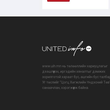
www.uih.mn нь төлөөллийн хариуцлагыг
дээшлүүлэх, иргэдийн хяналтыг дэмжих
зорилготой хараат бус, ашгийн бус талба
Уг төслийг "Цогц Хөгжлийн Үндэсний Төв
санаачлан, хэрэгжүүлж байна.