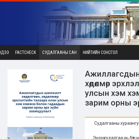
ЭДЭЭ
FACTCHECK
СУДАЛГААНЫ САН
НИЙТИЙН СОНСГОЛ
Ажиллагсдын ш
хөдөлмөр эрхл
улсын хэм хэ
зарим орны э
Судалгааны хураангу
Энэхүү судалгаа нь бү