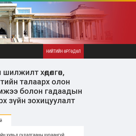
НИЙТИЙН ӨРГӨДӨЛ
илжилт хөдөлгөөн,
элтийн талаарх олон
мжээ болон гадаадын
рх зүйн зохицуулалт
й
тцийн хувьд судалгааны хураангуй