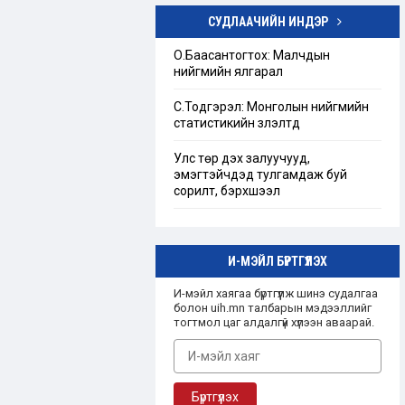
СУДЛААЧИЙН ИНДЭР
Төрийн бус байгууллагын тухай
хуулийг шинэчлэн найруулах
О.Баасантогтох: Малчдын
хэрэгцээ, шаардлагын тандан
нийгмийн ялгарал
судалгаа
С.Тодгэрэл: Монголын нийгмийн
“Ашгийн бус байгууллага”-ын
статистикийн үзүүлэлтүүд
талаарх Монгол улсын эрх зүйн
зохицуулалт
Улс төр дэх залуучууд,
эмэгтэйчүүдэд тулгамдаж буй
сорилт, бэрхшээл
И-МЭЙЛ БҮРТГҮҮЛЭХ
И-мэйл хаягаа бүртгүүлж шинэ судалгаа
болон uih.mn талбарын мэдээллийг
тогтмол цаг алдалгүй хүлээн аваарай.