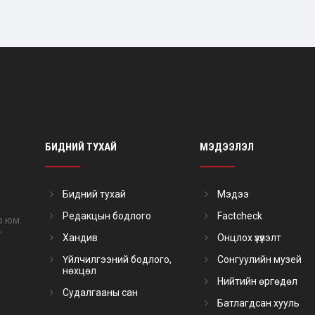
БИДНИЙ ТУХАЙ
МЭДЭЭЛЭЛ
Бидний тухай
Мэдээ
Редакцын бодлого
Factcheck
р юм.
"
Хандив
Онцлох үзүүлэлт
Үйлчилгээний бодлого,
Сонгуулийн музей
нөхцөл
Нийтийн өргөдөл
Судалгааны сан
Батлагдсан хууль