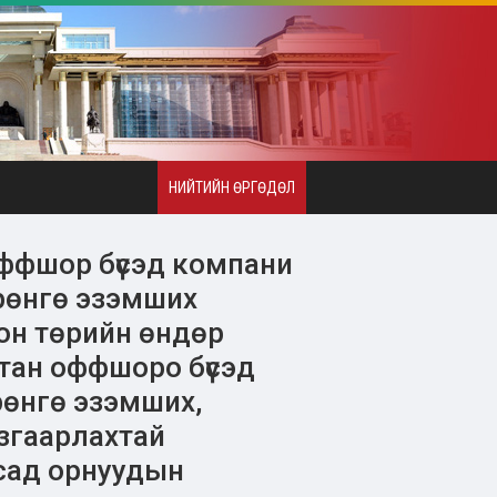
НИЙТИЙН ӨРГӨДӨЛ
оффшор бүсэд компани
өрөнгө эзэмших
он төрийн өндөр
тан оффшоро бүсэд
рөнгө эзэмших,
згаарлахтай
сад орнуудын