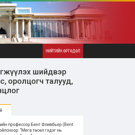
НИЙТИЙН ӨРГӨДӨЛ
рэгжүүлэх шийдвэр
с, оролцогч талууд,
нцлог
й
ийн профессор Бент Фливбьер (Bent
хойлсноор: “Мега төсөл гэдэг нь