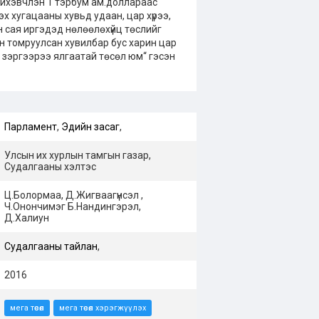
ихэвчлэн 1 тэрбум ам.доллараас
эх хугацааны хувьд удаан, цар хүрээ,
 сая иргэдэд нөлөөлөхүйц төслийг
ийн томруулсан хувилбар бус харин цар
д зэргээрээ ялгаатай төсөл юм“ гэсэн
Парламент
,
Эдийн засаг
,
Улсын их хурлын тамгын газар,
Судалгааны хэлтэс
Ц.Болормаа, Д.Жигваагүнсэл ,
Ч.Онончимэг Б.Нандингэрэл,
Д.Халиун
Судалгааны тайлан
,
2016
мега төсөл
мега төсөл хэрэгжүүлэх