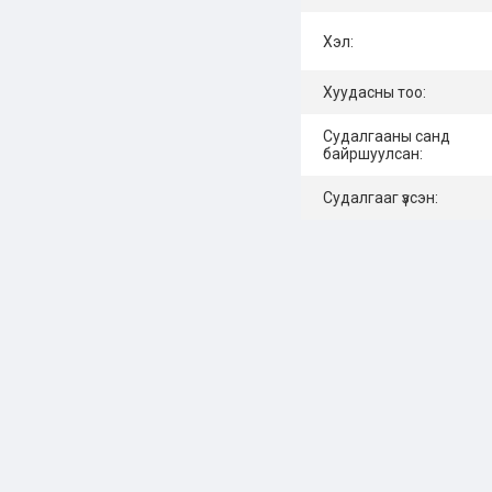
Хэл:
Хуудасны тоо:
Судалгааны санд
байршуулсан:
Судалгааг үзсэн: