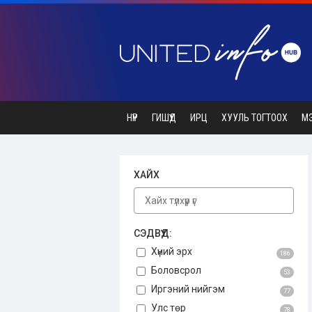
НҮҮР
ГИШҮҮД
ИРЦ
ХУУЛЬ ТОГТООХ
М
ХАЙХ
СЭДВҮҮД:
Хүний эрх
186
Боловсрол
53
Иргэний нийгэм
77
Улс төр
78