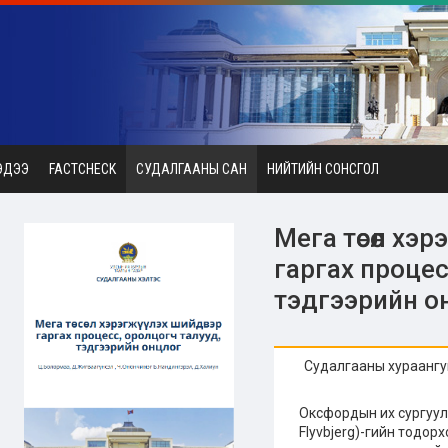
ЭДЭЭ
FACTCHECK
СУДАЛГААНЫ САН
НИЙТИЙН СОНСГОЛ
Мега төсөл хэ
гаргах процес
тэдгээрийн о
Судалгааны хураангу
Оксфордын их сургуул
Flyvbjerg)-гийн тодор