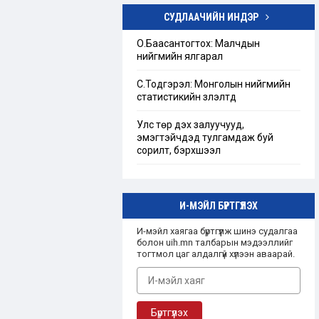
СУДЛААЧИЙН ИНДЭР
Төрийн бус байгууллагын тухай
хуулийг шинэчлэн найруулах
О.Баасантогтох: Малчдын
хэрэгцээ, шаардлагын тандан
нийгмийн ялгарал
судалгаа
С.Тодгэрэл: Монголын нийгмийн
“Ашгийн бус байгууллага”-ын
статистикийн үзүүлэлтүүд
талаарх Монгол улсын эрх зүйн
зохицуулалт
Улс төр дэх залуучууд,
эмэгтэйчүүдэд тулгамдаж буй
сорилт, бэрхшээл
И-МЭЙЛ БҮРТГҮҮЛЭХ
И-мэйл хаягаа бүртгүүлж шинэ судалгаа
болон uih.mn талбарын мэдээллийг
тогтмол цаг алдалгүй хүлээн аваарай.