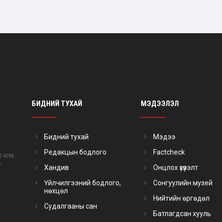
БИДНИЙ ТУХАЙ
МЭДЭЭЛЭЛ
Бидний тухай
Мэдээ
Редакцын бодлого
Factcheck
р юм.
"
Хандив
Онцлох үзүүлэлт
Үйлчилгээний бодлого,
Сонгуулийн музей
нөхцөл
Нийтийн өргөдөл
Судалгааны сан
Батлагдсан хууль