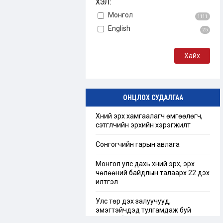
ХЭЛ:
Монгол
1111
English
25
ОНЦЛОХ СУДАЛГАА
Хүний эрх хамгаалагч өмгөөлөгч,
сэтгүүлчийн эрхийн хэрэгжилт
Сонгогчийн гарын авлага
Монгол улс дахь хүний эрх, эрх
чөлөөний байдлын талаарх 22 дэх
илтгэл
Улс төр дэх залуучууд,
эмэгтэйчүүдэд тулгамдаж буй
сорилт бэрхшээл