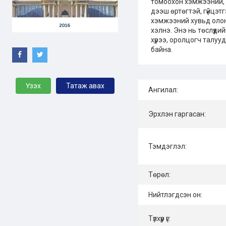
томоохон хэмжээний, 
дээш өртөгтэй, гүйцэтг
хэмжээний хувьд олон
хэлнэ. Энэ нь төслүүд
хүрээ, оролцогч талуу
байна.
Үзэх
Татаж авах
Ангилал:
Эрхлэн гаргасан:
Тэмдэглэл:
Төрөл:
Нийтлэгдсэн он:
Түлхүүр үг: