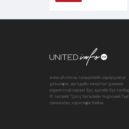
www.uih.mn нь төлөөллийн хариуцлагыг
дээшлүүлэх, иргэдийн хяналтыг дэмжих
зорилготой хараат бус, ашгийн бус талба
Уг төслийг "Цогц Хөгжлийн Үндэсний Төв
санаачлан, хэрэгжүүлж байна.