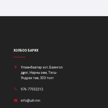
ХОЛБОО БАРИХ
Улаанбаатар хот, Баянгол
дүүрэг, Нарны зам, Тэгш-
Ундрах төв, 303 тоот
976-77552212
info@uih.mn