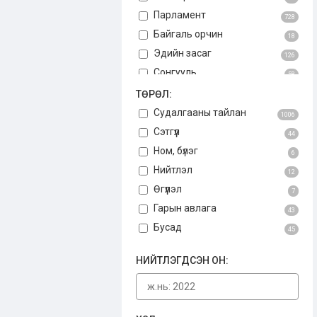
Парламент
728
Байгаль орчин
18
Эдийн засаг
126
Сонгууль
58
Авлига
ТӨРӨЛ:
75
Үндсэн хууль
Судалгааны тайлан
3
1006
Бусад
Сэтгүүл
34
44
Ном, бүлэг
6
Нийтлэл
12
Өгүүлэл
7
Гарын авлага
43
Бусад
45
НИЙТЛЭГДСЭН ОН: