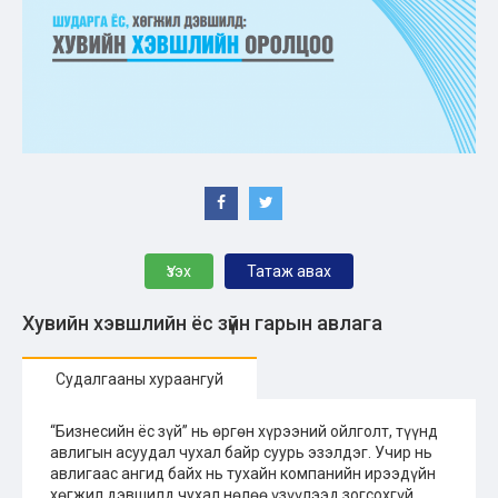
Үзэх
Татаж авах
Хувийн хэвшлийн ёс зүйн гарын авлага
Судалгааны хураангуй
“Бизнесийн ёс зүй” нь өргөн хүрээний ойлголт, түүнд
авлигын асуудал чухал байр суурь эзэлдэг. Учир нь
авлигаас ангид байх нь тухайн компанийн ирээдүйн
хөгжил дэвшилд чухал нөлөө үзүүлээд зогсохгүй