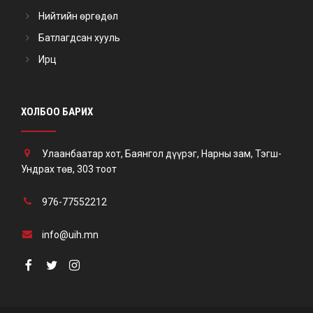
Нийтийн өргөдөл
Батлагдсан хууль
Ирц
ХОЛБОО БАРИХ
Улаанбаатар хот, Баянгол дүүрэг, Нарны зам, Тэгш-
Ундрах төв, 303 тоот
976-77552212
info@uih.mn