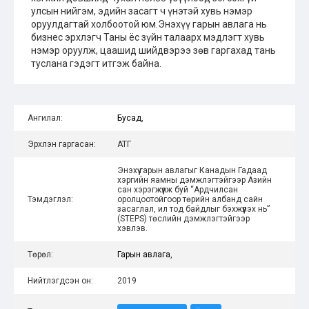
улсын нийгэм, эдийн засагт ч үнэтэй хувь нэмэр
оруулдагтай холбоотой юм.Энэхүү гарын авлага нь
бизнес эрхлэгч Таны ёс зүйн талаарх мэдлэгт хувь
нэмэр оруулж, цаашид шийдвэрээ зөв гаргахад тань
туслана гэдэгт итгэж байна.
Ангилал:
Бусад
,
Эрхлэн гаргасан:
АТГ
Энэхүү гарын авлагыг Канадын Гадаад
хэргийн яамны дэмжлэгтэйгээр Азийн
сан хэрэгжүүлж буй “Ардчилсан
Тэмдэглэл:
оролцоотойгоор төрийн албанд сайн
засаглал, ил тод байдлыг бэхжүүлэх нь”
(STEPS) төслийн дэмжлэгтэйгээр
хэвлэв.
Төрөл:
Гарын авлага
,
Нийтлэгдсэн он:
2019