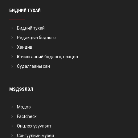
БИДНИЙ ТУХАЙ
Бидний тухай
Редакцын бодлого
Хандив
Үйлчилгээний бодлого, нөхцөл
Судалгааны сан
МЭДЭЭЛЭЛ
Мэдээ
Factcheck
Онцлох үзүүлэлт
Сонгуулийн музей