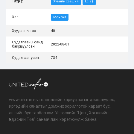
Түлхүүр үг:
Хувийн хэвшил
Ёс зүй
Хэл:
Монгол
Хуудасны тоо:
40
Судалгааны санд
2022-08-01
байршуулсан:
Судалгааг үзсэн:
734
www.uih.mn нь төлөөллийн хариуцлагыг дээшлүүлэх,
иргэдийн хяналтыг дэмжих зорилготой хараат бус,
ашгийн бус талбар юм. Уг төслийг "Цогц Хөгжлийн
Үндэсний Төв" санаачлан, хэрэгжүүлж байна.