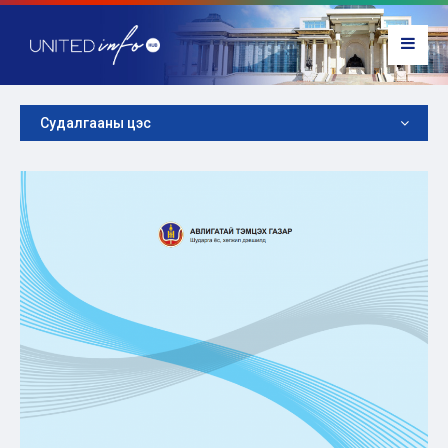
Судалгааны цэс