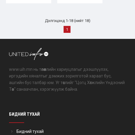
Mongolia
Дэлгэцэнд 1-18 (нийт 18)
1
www.uih.mn нь төлөөллийн хариуцлагыг дээшлүүлэх,
иргэдийн хяналтыг дэмжих зорилготой хараат бус,
ашгийн бус талбар юм. Уг төслийг "Цогц Хөгжлийн Үндэсний
Төв" санаачлан, хэрэгжүүлж байна.
БИДНИЙ ТУХАЙ
Бидний тухай