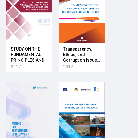
STUDY ON THE
Transparency,
FUNDAMENTAL
Ethics, and
PRINCIPLES AND
Corruption Issues
RIGHTS AT WORK
in Mongolia’s
2017
2017
IN SMALL AND
Education Sector
MEDIUM-SIZED
ENTERPRISES IN
MONGOLIA