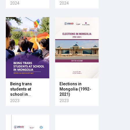
2024
2024
Being trans
Elections in
students at
Mongolia (1992-
school in
2021)
Mongolia
2023
2023