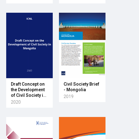
2020
Draft Concept on
Civil Society Brief
the Development
- Mongolia
of Civil Society in
2019
Mongolia
2020