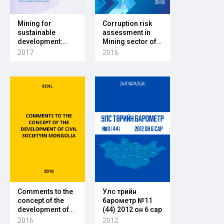
Mining for
Corruption risk
sustainable
assessment in
development:
Mining sector of
mineral licensing
Mongolia
2017
2016
corruption risk
assessment
Mongolia
Comments to the
Улс төрийн
concept of the
барометр №11
development of
(44) 2012 он 6 сар
civil society in
2016
2012