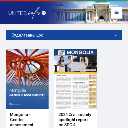
Судалгааны цэс
Mongolia -
2024 Civil society
Gender
spotlight report
assessment
on SDG 4