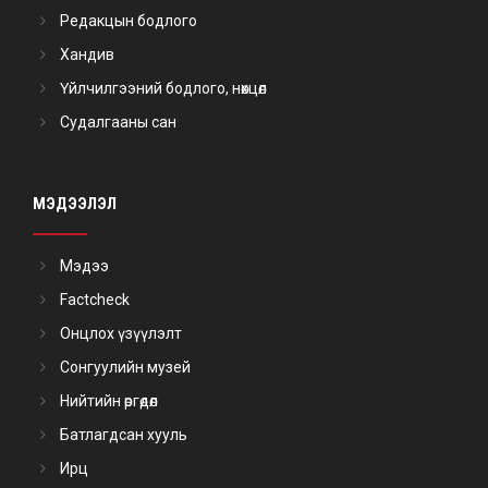
Редакцын бодлого
Хандив
Үйлчилгээний бодлого, нөхцөл
Судалгааны сан
МЭДЭЭЛЭЛ
Мэдээ
Factcheck
Онцлох үзүүлэлт
Сонгуулийн музей
Нийтийн өргөдөл
Батлагдсан хууль
Ирц