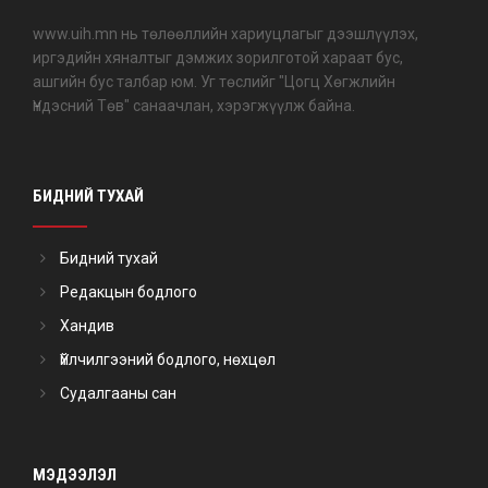
www.uih.mn нь төлөөллийн хариуцлагыг дээшлүүлэх,
иргэдийн хяналтыг дэмжих зорилготой хараат бус,
ашгийн бус талбар юм. Уг төслийг "Цогц Хөгжлийн
Үндэсний Төв" санаачлан, хэрэгжүүлж байна.
БИДНИЙ ТУХАЙ
Бидний тухай
Редакцын бодлого
Хандив
Үйлчилгээний бодлого, нөхцөл
Судалгааны сан
МЭДЭЭЛЭЛ