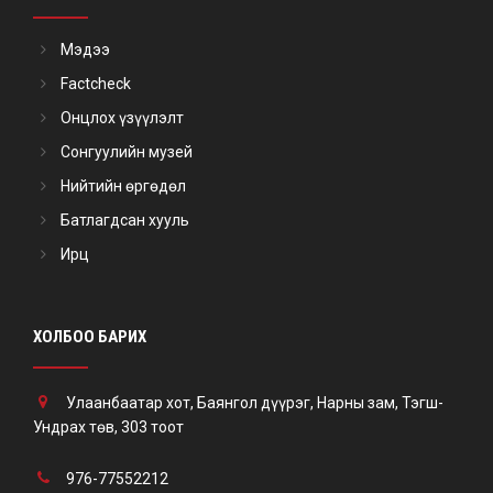
Мэдээ
Factcheck
Онцлох үзүүлэлт
Сонгуулийн музей
Нийтийн өргөдөл
Батлагдсан хууль
Ирц
ХОЛБОО БАРИХ
Улаанбаатар хот, Баянгол дүүрэг, Нарны зам, Тэгш-
Ундрах төв, 303 тоот
976-77552212