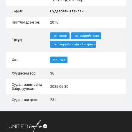
Төрөл:
Судалгааны тайлан
,
Нийтлэгдсэн он:
2016
тэтгэвэр
тэтгэврийн сан
Түлхүүр үг:
тэтгэврийн сангийн хөрөнгө
Хэл:
Монгол
Хуудасны тоо:
36
Судалгааны санд
2025-06-30
байршуулсан:
Судалгааг үзсэн:
231