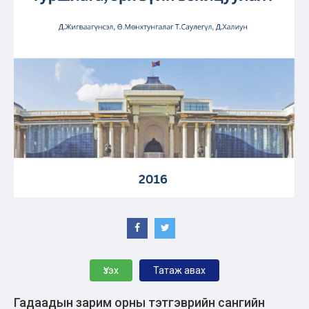
Үзэх
Татаж авах
Гадаадын зарим орны тэтгэврийн сангийн