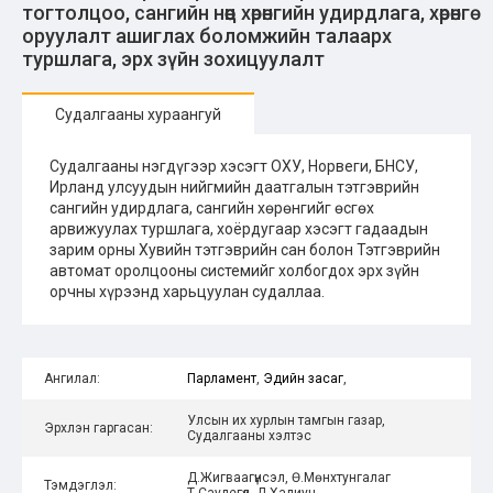
тогтолцоо, сангийн нөөц хөрөнгийн удирдлага, хөрөнгө
оруулалт ашиглах боломжийн талаарх
туршлага, эрх зүйн зохицуулалт
Судалгааны хураангуй
Судалгааны нэгдүгээр хэсэгт ОХУ, Норвеги, БНСУ,
Ирланд улсуудын нийгмийн даатгалын тэтгэврийн
сангийн удирдлага, сангийн хөрөнгийг өсгөх
арвижуулах туршлага, хоёрдугаар хэсэгт гадаадын
зарим орны Хувийн тэтгэврийн сан болон Тэтгэврийн
автомат оролцооны системийг холбогдох эрх зүйн
орчны хүрээнд харьцуулан судаллаа.
Ангилал:
Парламент
,
Эдийн засаг
,
Улсын их хурлын тамгын газар,
Эрхлэн гаргасан:
Судалгааны хэлтэс
Д.Жигваагүнсэл, Ө.Мөнхтунгалаг
Тэмдэглэл:
Т.Саулегүл, Д.Халиун