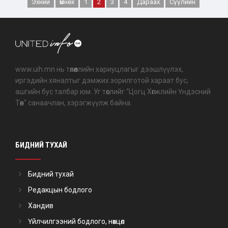
Эхний
Өмнөх
1
2
3
4
Дараах
Сүүлийн
www.uih.mn нь төлөөллийн хариуцлагыг дээшлүүлэх,
иргэдийн хяналтыг дэмжих зорилготой хараат бус,
ашгийн бус талбар юм. Уг төслийг "Цогц Хөгжлийн Үндэсний
Төв" санаачлан, хэрэгжүүлж байна.
БИДНИЙ ТУХАЙ
Бидний тухай
Редакцын бодлого
Хандив
Үйлчилгээний бодлого, нөхцөл