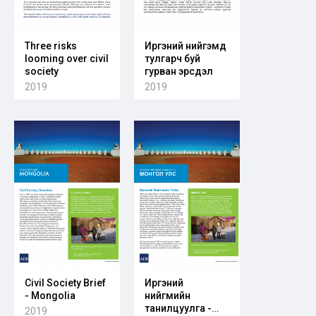
Three risks
Иргэний нийгэмд
looming over civil
тулгарч буй
society
гурван эрсдэл
2019
2019
Civil Society Brief
Иргэний
- Mongolia
нийгмийн
танилцуулга -
2019