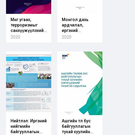
Мөнгө угаах,
Монгол дахь
терроризмыг
ардчилал,
санхүүжүүлэхийн
иргэний
эсрэг ФАТФ-ийн 8
нийгмийн өнөөгийн
2020
2020
дугаар
байдлын нийгэм-
зөвлөмжийн
улс төрийн
хэрэгжилтийн
судалгаа 2020
анализ
Нийтлэл: Иргэний
Ашгийн төлөө бус
нийгмийн
байгууллагын
байгууллагын
тухай хуулийн