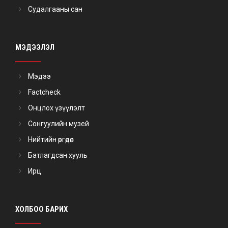
Судалгааны сан
МЭДЭЭЛЭЛ
Мэдээ
Factcheck
Онцлох үзүүлэлт
Сонгуулийн музей
Нийтийн өргөдөл
Батлагдсан хууль
Ирц
ХОЛБОО БАРИХ