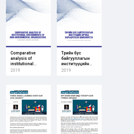
Comparative
Төрийн бус
analysis of
байгууллагын
institutional
инститүүцийн
environments of
орчны
2019
2019
NGOs
харьцуулсан
шинжилгээ
Монгол, Унгар,
Польш орнуудын
жишээн дээр