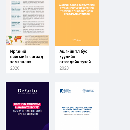
Иргэний
Ашгийн төлөө бус
нийгмийг яагаад
хуулийн
хамгаалах
этгээдийн тухай
хэрэгтэй вэ
хуулийн төслийн
2020
2020
үр нөлөө үнэлэх
судалгааны
тайлан