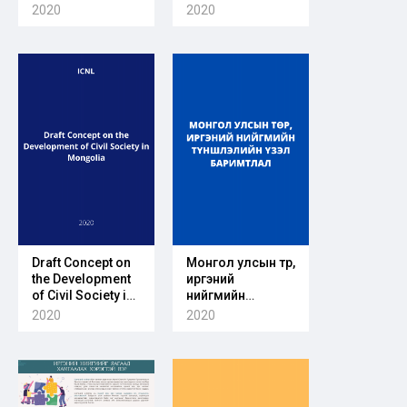
боловсруулах
Counter-
2020
2020
гарын авлага
arguments
Draft Concept on
Монгол улсын төр,
the Development
иргэний
of Civil Society in
нийгмийн
Mongolia
түншлэлийн үзэл
2020
2020
баримтлалын
төсөл-2020