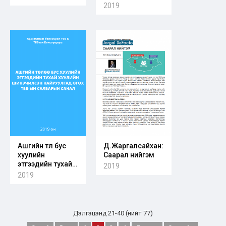
Монгол улс
2019
Ашгийн төлөө бус
Д.Жаргалсайхан:
хуулийн
Саарал нийгэм
этгээдийн тухай
2019
хуулийн
2019
шинэчилсэн
найруулгад өгөх
ТББ-ын
салбарын
Дэлгэцэнд 21-40 (нийт 77)
санал-2019