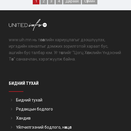
1
2
3
4
Дараах
Сүүлийн
www.uih.mn нь төлөөллийн хариуцлагыг дээшлүүлэх,
иргэдийн хяналтыг дэмжих зорилготой хараат бус,
ашгийн бус талбар юм. Уг төслийг "Цогц Хөгжлийн Үндэсний
Төв" санаачлан, хэрэгжүүлж байна.
БИДНИЙ ТУХАЙ
Бидний тухай
Редакцын бодлого
Хандив
Үйлчилгээний бодлого, нөхцөл