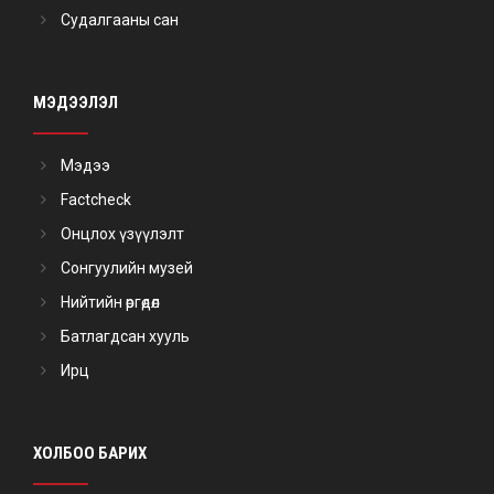
Судалгааны сан
МЭДЭЭЛЭЛ
Мэдээ
Factcheck
Онцлох үзүүлэлт
Сонгуулийн музей
Нийтийн өргөдөл
Батлагдсан хууль
Ирц
ХОЛБОО БАРИХ