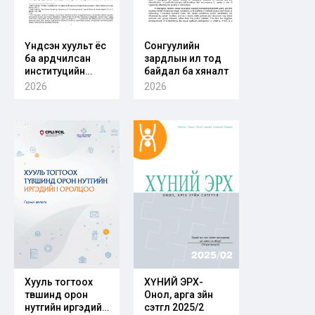
Үндсэн хуульт ёс
Сонгуулийн
ба ардчилсан
зардлын ил тод
институцийн
байдал ба хяналт
хөгжил:
2026
2026
Сонгуулийн төв
байгууллагын
бүтэц-чиг үүргийн
бие даасан
байдалд өгөх
санал
Хууль тогтоох
ХҮНИЙ ЭРХ-
түвшинд орон
Онол, арга зүйн
нутгийн иргэдийн
сэтгүүл 2025/2