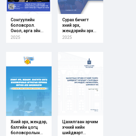
Сонгуулийн
Сурах бичигт
боловсрол.
хүний эрх,
Онол, арга зүйн
жендэрийн эрх
сэтгүүл. Дугаар
тэгш байдлын
2025
2025
2025/01
агуулга тусгах
аргачлал
Хүний эрх, жендэр,
Цахилгаан эрчим
бэлгийн цогц
хүчний үнийн
боловсролын
шийдвэрт