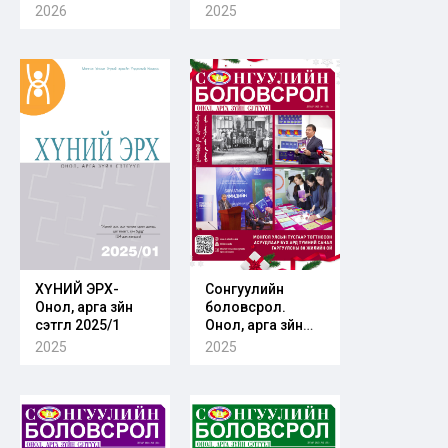
оролцоог хангах
2026
2025
нь
ХҮНИЙ ЭРХ-
Сонгуулийн
Онол, арга зүйн
боловсрол.
сэтгүүл 2025/1
Онол, арга зүйн
сэтгүүл. Дугаар
2025
2025
2025/04