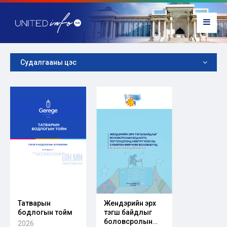
Судалгааны цэс
Татварын
Жендэрийн эрх
бодлогын тойм
тэгш байдлыг
боловсролын
2026