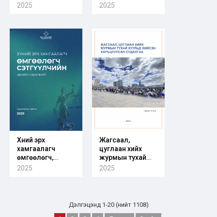
агуулгын хүрээнд
оролцогч
2025
2025
хийсэн дүн
талуудын эрх
шинжилгээ
мэдэл,
(Сургуулийн
нөлөөллийн
өмнөх
шинжилгээ
боловсролын
сургалтын
хөтөлбөр)
Хүний эрх
Жагсаал,
хамгаалагч
цуглаан хийх
өмгөөлөгч,
журмын тухай
сэтгүүлчийн эрхийн
хуулийг зарим
2025
2025
хэрэгжилт
улсын хуультай
харьцуулсан
судалгаа
Дэлгэцэнд 1-20 (нийт 1108)