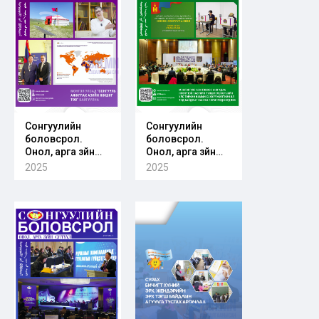
Сонгуулийн
Сонгуулийн
боловсрол.
боловсрол.
Онол, арга зүйн
Онол, арга зүйн
сэтгүүл. Дугаар
сэтгүүл. Дугаар
2025
2025
2025/03
2025/02