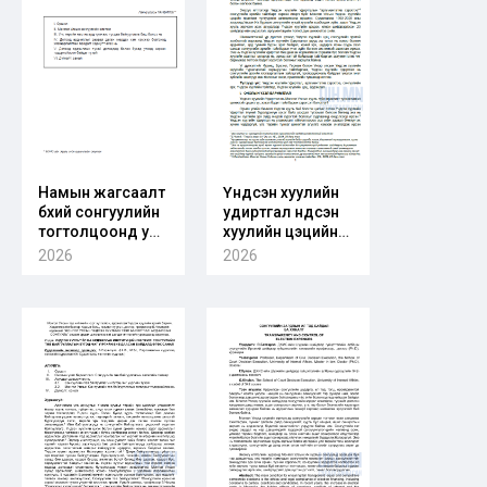
өгөх шүүмж
Намын жагсаалт
Үндсэн хуулийн
бүхий сонгуулийн
удиртгал үндсэн
тогтолцоонд улс
хуулийн цэцийн
төрийн намын
шийдвэрийн
2026
2026
дотоод
үндэслэл болох
ардчилал
нь: Сонгуулийн
эрхийн маргааны
хувьд